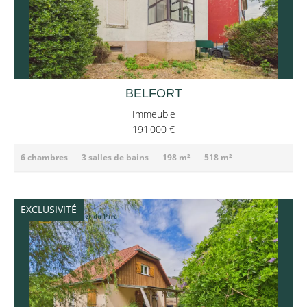
BELFORT
Immeuble
191 000 €
6 chambres
3 salles de bains
198 m²
518 m²
EXCLUSIVITÉ