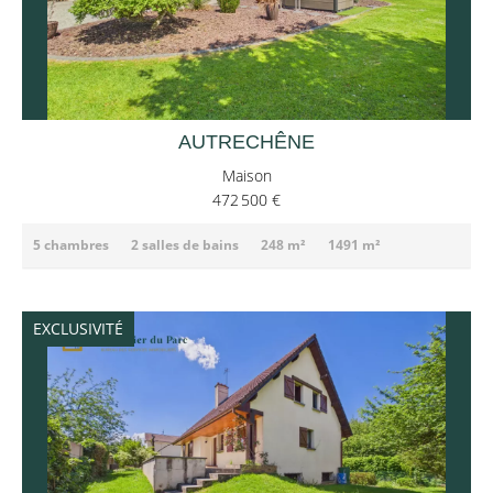
AUTRECHÊNE
Maison
472 500 €
5 chambres
2 salles de bains
248 m²
1491 m²
EXCLUSIVITÉ