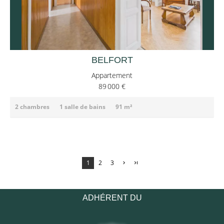
BELFORT
Appartement
89 000 €
2 chambres
1 salle de bains
91 m²
1
2
3
ADHÉRENT DU