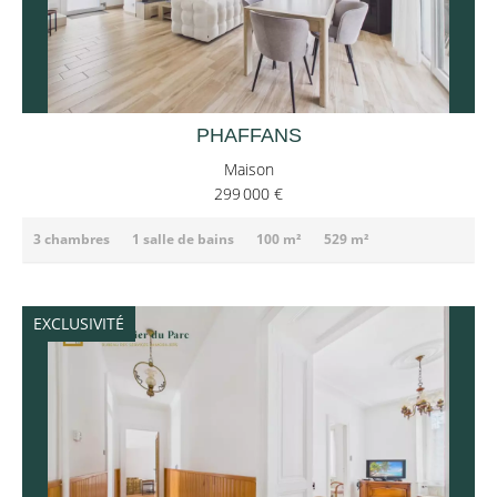
PHAFFANS
Maison
299 000 €
3 chambres
1 salle de bains
100 m²
529 m²
EXCLUSIVITÉ