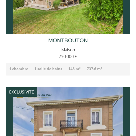
MONTBOUTON
Maison
230 000 €
1 chambre
1 salle de bains
148 m²
737.6 m²
EXCLUSIVITÉ