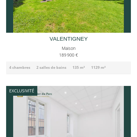
VALENTIGNEY
Maison
189 900 €
4 chambres
2 salles de bains
135 m²
1129 m²
EXCLUSIVITÉ